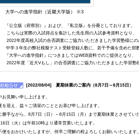
大学への進学指針（近畿大学版） ※3
1 『公立版（府県別）』および、『私立版』を分冊としております。
ちらは実際の入試得点を集計した先生用の入試参考資料となり、
022年度高校入試の合否調査にご協力いただきました学習塾様にの
2 中学３年生の弊社模擬テスト受験登録人数に、若干予備を含めた部
3 『大学への進学指針』につきましてはWEB資料でのご提供となり、
022年度「近大Vもし」の合否調査にご協力いただきました学習塾
[2022/08/04] 夏期休業のご案内（8月7日～8月15日）
中お見舞い申し上げます。
夏を迎え、益々ご清栄のこととお喜び申し上げます。
に勝手ながら、8月7日（日）～8月15日（月）まで夏期休業とさせてい
月16日（火）は午前10時より通常営業いたします。
不便をおかけいたしますが、何卒ご理解の程よろしくお願いいたします