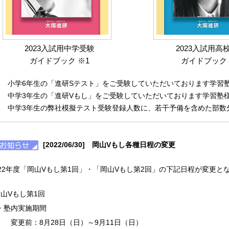
2023入試用中学受験
2023入試用高
ガイドブック ※1
ガイドブック 
1 小学6年生の「進研Sテスト」をご受験していただいております学習
2 中学3年生の「進研Vもし」をご受験していただいております学習塾
3 中学3年生の弊社模擬テスト受験登録人数に、若干予備を含めた部数
[2022/06/30] 岡山Vもし各種日程の変更
022年度「岡山Vもし第1回」・「岡山Vもし第2回」の下記日程が変更と
岡山Vもし第1回
・塾内実施期間
変更前：8月28日（日）～9月11日（日）