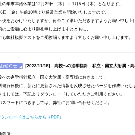
社の年末年始休業は12月29日（木）～ 1月5日（木）となります。
月6日（金）午前10時より通常営業を開始いたしますので、
不便をおかけいたしますが、何卒ご了承いただきますようお願い申し上
頃のご愛顧に心より御礼申し上げますとともに、
年も弊社模擬テストをご受験賜りますよう宜しくお願い申し上げます。
[2022/11/15] 高校への進学指針 私立・国立大附属
校への進学指針私立・国立大附属・高専版におきまして、
料発行日後に、新たに更新された情報を反映させたページを作成いたし
きましては、下記よりダウンロードしていただきご利用ください。
パスワードにつきましては、弊社にお問い合わせください。
ダウンロードはこちらから（PDF）
- - - - - - - - - - - - - - - -
新箇所