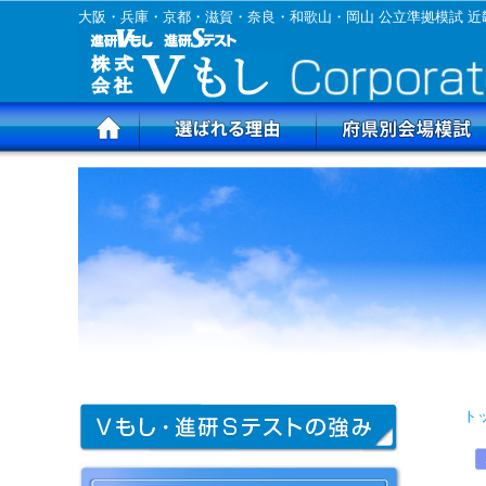
大阪・兵庫・京都・滋賀・奈良・和歌山・岡山 公立準拠模試 近
ト