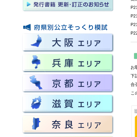
P
P
P
P
お
下
合
こ