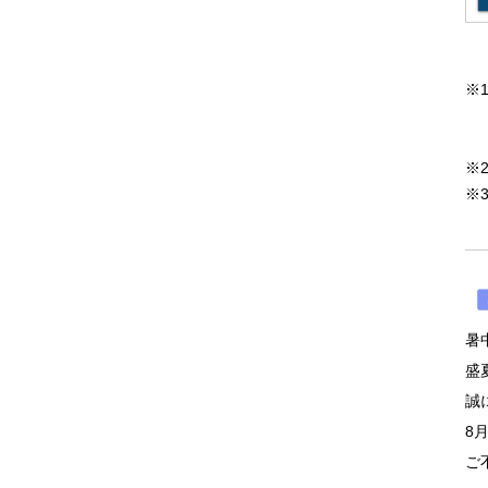
※
こ
2
※
※
2
暑
盛
誠
8
ご