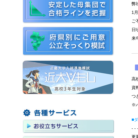
弊
1
ご
日
来
高
資
つ
※
■
- - 
更